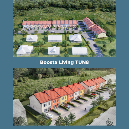
Boosta Living TUN8