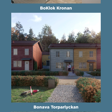
BoKlok Kronan
Bonava Torparlyckan