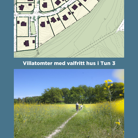
Villatomter med valfritt hus i Tun 3