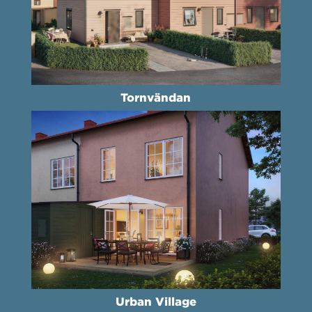
Tornvändan
Urban Village