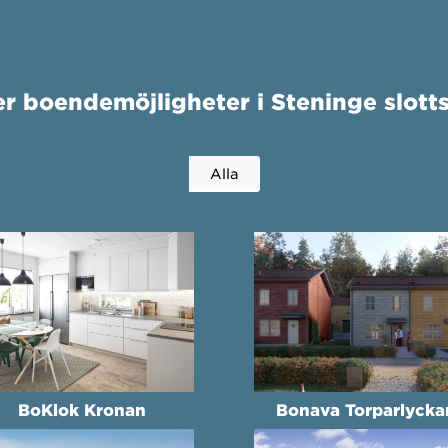
er boendemöjligheter i Steninge slott
Alla
BoKlok Kronan
Bonava Torparlycka