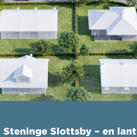
Steninge Slottsby – en lant