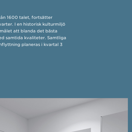
ån 1600 talet, fortsätter
er. I en historisk kulturmiljö
målet att blanda det bästa
d samtida kvaliteter. Samtliga
flyttning planeras i kvartal 3