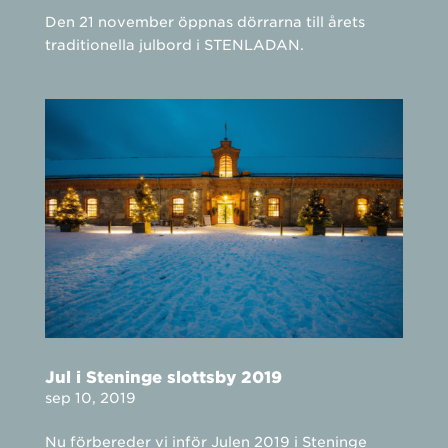
Den 21 november öppnas dörrarna till årets
traditionella julbord i STENLADAN.
Jul i Steninge slottsby 2019
sep 10, 2019
Nu förbereder vi inför Julen 2019 i Steninge