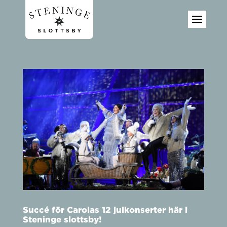
Succé för Carolas 12 julkonserter här i
Steninge slottsby!