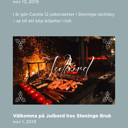
nov 13, 2019
I år gör Carola 12 julkonserter i Steninge slottsby
– se till att köp biljetter i tid!
Välkomna på Julbord hos Steninge Bruk
nov 1, 2019